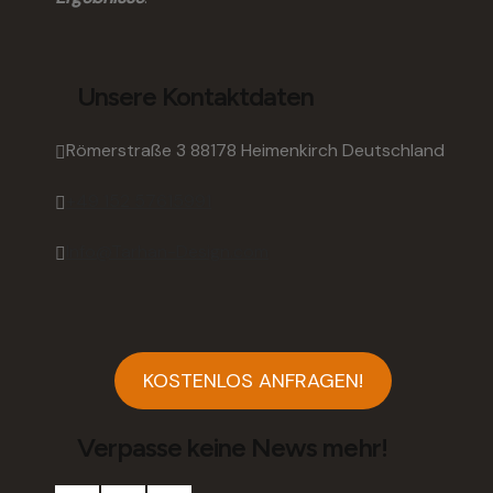
Unsere Kontaktdaten
Römerstraße 3 88178 Heimenkirch Deutschland
‭+49 152 57615991‬
Info@Tarhan-Design.com
KOSTENLOS ANFRAGEN!
Verpasse keine News mehr!