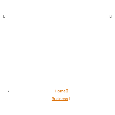
Warum schönes
Design allein keine
Kunden bringt – und
was stattdessen zählt
Home
Business
Warum schönes Design allein keine Kunden bringt –
und was stattdessen zählt