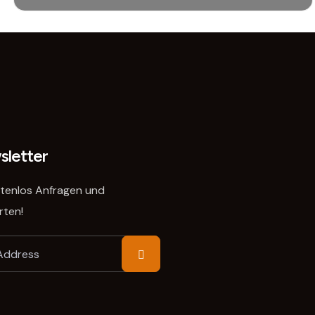
letter
stenlos Anfragen und
rten!